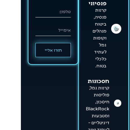
פנסיוני
קרנות
פנסיה,
ביטוח
מנהלים
וקופות
גמל
חזרו אליי
לעתיד
כלכלי
בטוח.
חסכונות
קרנות גמל,
פוליסות
חיסכון,
BlackRock
ומטבעות
דיגיטליים –
לעתיד יציב.