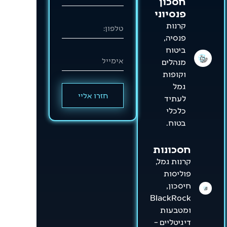
חסכון
פנסיוני
קרנות
פנסיה,
ביטוח
מנהלים
וקופות
גמל
חזרו אליי
לעתיד
כלכלי
בטוח.
חסכונות
קרנות גמל,
פוליסות
חיסכון,
BlackRock
ומטבעות
דיגיטליים –