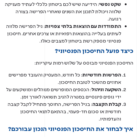
שקט נפשי
: הידיעה שיש לכם ביטחון כלכלי לעתיד מעניקה
שלווה ויכולת לתכנן את השנים שאחרי הפרישה בצורה
רגועה.
התמודדות עם הוצאות בלתי צפויות
: גיל הפרישה מלווה
לעיתים בעלייה בהוצאות רפואיות או צרכים אחרים. חיסכון
פנסיוני מספק רשת ביטחון למצבים כאלו.
צד פועל החיסכון הפנסיוני?
יסכון הפנסיוני מבוסס על שלוש רמות עיקריות:
הפרשות חודשיות
: כל חודש, המעסיק והעובד מפרישים
אחוזים מהשכר לטובת החיסכון.
השקעה וניהול
: הכספים המופרשים מנוהלים ומושקעים על
ידי גופים פיננסיים במטרה להניב תשואה לאורך זמן.
קבלת הקצבה
: בגיל הפרישה, החוסך מתחיל לקבל קצבה
חודשית או סכום חד-פעמי, בהתאם לתנאי החיסכון
והעדפותיו.
ך לבחור את החיסכון הפנסיוני הנכון עבורכם?