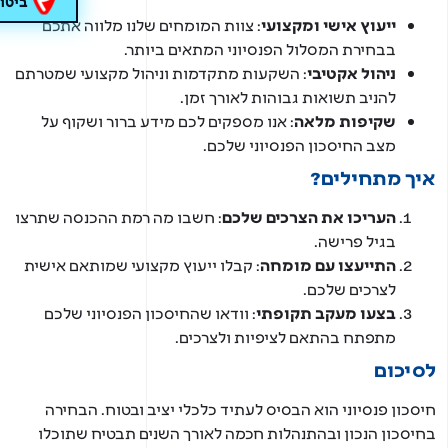
ביטוח נס
ייעוץ אישי ומקצועי
: צוות המומחים שלנו מלווה אתכם
בבחירת המסלול הפנסיוני המתאים ביותר.
ניהול אקטיבי
: השקעות מתקדמות וניהול מקצועי שמטרתם
להניב תשואות גבוהות לאורך זמן.
שקיפות מלאה
: אנו מספקים לכם מידע ברור ושקוף על
מצב החיסכון הפנסיוני שלכם.
ך מתחילים?
העריכו את הצרכים שלכם
: חשבו מה רמת ההכנסה שתרצו
בגיל פרישה.
התייעצו עם מומחה
: קבלו ייעוץ מקצועי שמותאם אישית
לצרכים שלכם.
בצעו מעקב תקופתי
: וודאו שהחיסכון הפנסיוני שלכם
מתפתח בהתאם לציפיות ולצרכים.
יכום
סכון פנסיוני הוא הבסיס לעתיד כלכלי יציב ובטוח. הבחירה
יסכון הנכון ובהתנהלות חכמה לאורך השנים תבטיח שתוכלו