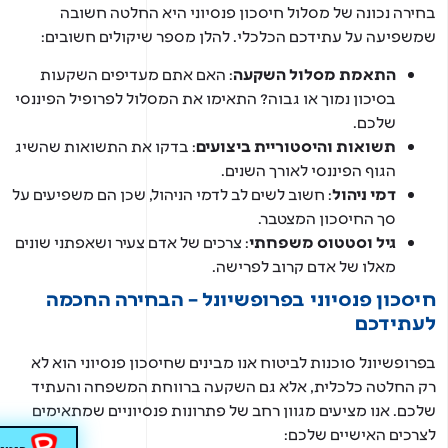
ירה נכונה של מסלול חיסכון פנסיוני היא החלטה חשובה
שפיעה על עתידכם הכלכלי. להלן מספר שיקולים חשובים:
התאמת מסלול השקעה
: האם אתם מעדיפים השקעות
בסיכון נמוך או גבוה? התאימו את המסלול לפרופיל הפיננסי
שלכם.
תשואות והיסטוריית ביצועים
: בדקו את התשואות שהשיג
הגוף הפיננסי לאורך השנים.
דמי ניהול
: חשוב לשים לב לדמי הניהול, שכן הם משפיעים על
סך החיסכון המצטבר.
גיל וסטטוס משפחתי
: צרכים של אדם צעיר ושאפתני שונים
מאלו של אדם קרוב לפרישה.
סכון פנסיוני בפרופשיונל – הבחירה החכמה
עתידכם
רופשיונל סוכנות לביטוח אנו מבינים שחיסכון פנסיוני הוא לא
 החלטה כלכלית, אלא גם השקעה ברווחת המשפחה והעתיד
כם. אנו מציעים מגוון רחב של פתרונות פנסיוניים שמתאימים
רכים האישיים שלכם: