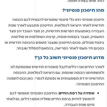
הל אותו בצורה חכמה.
ו חיסכון פנסיוני?
סכון פנסיוני הוא כלי פיננסי שמטרתו להבטיח לכם הכנסה
דשית לאחר היציאה לגמלאות. החיסכון מתבצע לאורך שנות
בודה באמצעות הפרשות חודשיות, הן מצד העובד והן מצד
עסיק, ונצבר בקופות פנסיה, קרנות השתלמות או פוליסות
טוח מנהלים. סכום החיסכון שנצבר משמש כהכנסה חודשית או
כום חד-פעמי לאחר הפרישה, בהתאם למסלול שנבחר.
וע חיסכון פנסיוני חשוב כל כך?
ורך החיים אנו רגילים לקבל משכורת חודשית שמספקת לנו
משפחתנו הכנסה שוטפת. עם היציאה לגמלאות, ההכנסה
ודשית יורדת משמעותית או נפסקת לגמרי. כאן נכנס לתמונה
יסכון הפנסיוני:
שמירה על רמת החיים
: החיסכון הפנסיוני מאפשר לכם
להמשיך לחיות ברמת החיים שאליה אתם רגילים, גם לאחר
סיום שנות העבודה.